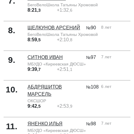
7
.
БегоВелоШкола Татьяны Хромовой
8:21
+1:32
,3
,6
8 лет
ЩЕЛКУНОВ АРСЕНИЙ
90
№
8
.
БегоВелоШкола Татьяны Хромовой
8:59
+2:10
,5
,8
7 лет
СИТНОВ ИВАН
97
№
9
.
МБУДО «Киреевская ДЮСШ»
9:39
+2:51
,7
,1
6 лет
АБДРЯШИТОВ
108
№
10
.
МАРСЕЛЬ
ОКСШОР
9:42
+2:53
,5
,9
7 лет
ЯНЕНКО ИЛЬЯ
98
№
11
.
МБУДО «Киреевская ДЮСШ»