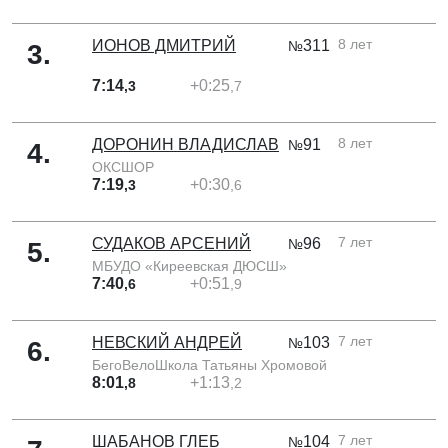
8 лет
ИОНОВ ДМИТРИЙ
311
№
3
.
7:14
+0:25
,3
,7
8 лет
ДОРОНИН ВЛАДИСЛАВ
91
№
4
.
ОКСШОР
7:19
+0:30
,3
,6
7 лет
СУДАКОВ АРСЕНИЙ
96
№
5
.
МБУДО «Киреевская ДЮСШ»
7:40
+0:51
,6
,9
7 лет
НЕВСКИЙ АНДРЕЙ
103
№
6
.
БегоВелоШкола Татьяны Хромовой
8:01
+1:13
,8
,2
7 лет
ШАБАНОВ ГЛЕБ
104
№