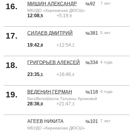
7 лет
МИШИН АЛЕКСАНДР
92
№
16
.
МБУДО «Киреевская ДЮСШ»
12:08
+5:19
,5
,9
5 лет
СИЛАЕВ ДМИТРИЙ
381
№
17
.
19:42
+12:54
,8
,2
4 года
ГРИГОРЬЕВ АЛЕКСЕЙ
334
№
18
.
23:35
+16:46
,1
,4
4 года
ВЕДЕНИН ГЕРМАН
118
№
19
.
БегоВелоШкола Татьяны Хромовой
28:36
+21:47
,0
,3
7 лет
АГЕЕВ НИКИТА
101
№
МБУДО «Киреевская ДЮСШ»