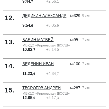
9:44
+2:56
,7
,1
8 лет
ДЕДИКИН АЛЕКСАНДР
329
№
12
.
9:54
+3:05
,6
,9
7 лет
БАБИН МАТВЕЙ
95
№
13
.
МБУДО «Киреевская ДЮСШ»
10:02
+3:14
,7
,0
7 лет
ВЕДЕНИН ИВАН
100
№
14
.
11:23
+4:34
,4
,7
7 лет
ТВОРОГОВ АНДРЕЙ
287
№
15
.
МБУДО «Киреевская ДЮСШ»
12:05
+5:17
,9
,3