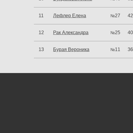
11
Лефлер Елена
27
42
№
12
Рак Александра
25
40
№
13
Бурая Вероника
11
36
№