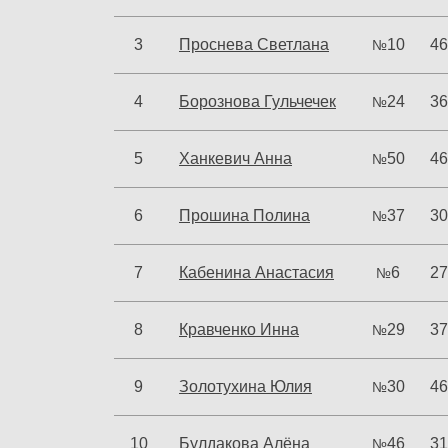
3
Проснева Светлана
10
46
№
4
Борознова Гульчечек
24
36
№
5
Ханкевич Анна
50
46
№
6
Прошина Полина
37
30
№
7
Кабенина Анастасия
6
27
№
8
Кравченко Инна
29
37
№
9
Золотухина Юлия
30
46
№
10
Булдакова Алёна
46
31
№