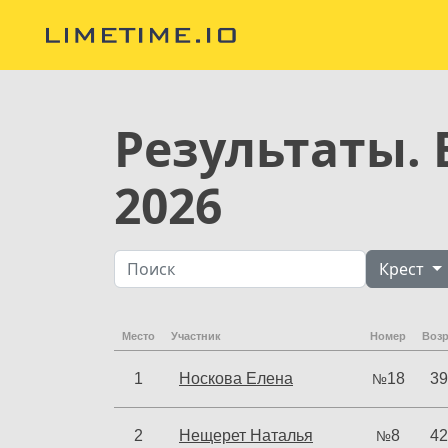
Результаты.
2026
Крест
Место
Участник
Номер
Возр
1
Носкова Елена
18
39
№
2
Нещерет Наталья
8
42
№