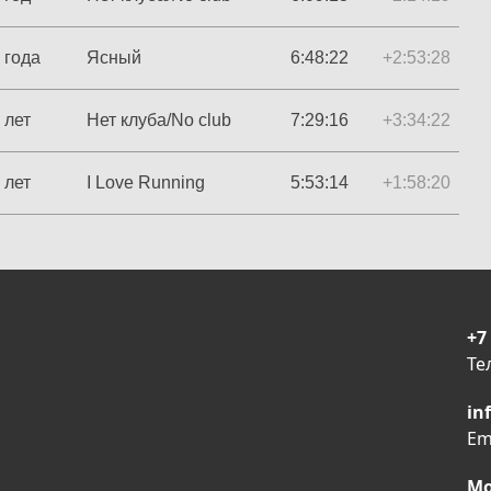
 года
Ясный
6:48:22
+2:53:28
 лет
Нет клуба/No club
7:29:16
+3:34:22
 лет
I Love Running
5:53:14
+1:58:20
+7
Те
in
Em
Мо