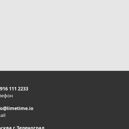
 916 111 2233
лефон
fo@limetime.io
ail
сква г.Зеленоград