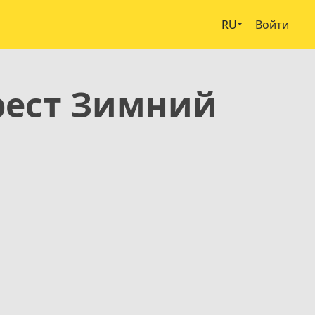
RU
Войти
рест Зимний