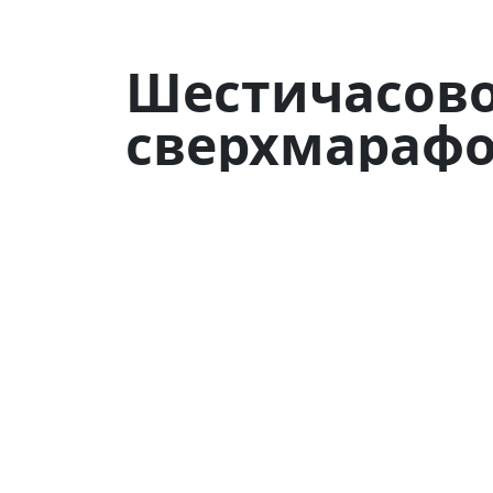
Шестичасов
сверхмараф
"Ультрабала