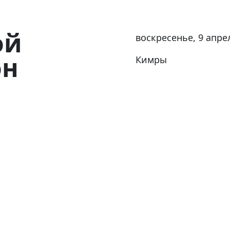
ой
воскресенье, 9 апрел
он
Кимры
с"
Регистра
Регистрация